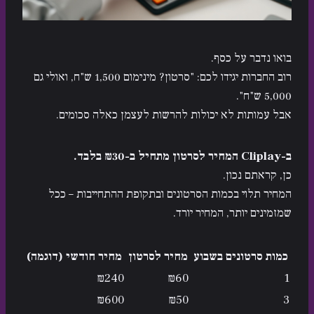
בואו נדבר על כסף.
רוב החברות יגידו לכם: "סרטון? מינימום 1,500 ש"ח, ואולי גם
5,000 ש"ח".
אבל עמותות לא יכולות להרשות לעצמן כאלה סכומים.
ב-Cliplay המחיר לסרטון מתחיל ב-₪30 בלבד.
כן, קראתם נכון.
המחיר תלוי בכמות הסרטונים ובתקופת ההתחייבות – ככל
שמזמינים יותר, המחיר יורד.
כמות סרטונים בשבוע
מחיר לסרטון
מחיר חודשי (דוגמה)
₪240
₪60
1
₪600
₪50
3