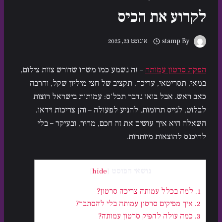
לקרוע את הכיס
By
stamp
אוגוסט 23, 2025
הפקת סרטון עמותה
– זה נשמע כמו משהו שדורש צוות צילום,
במאי, תסריטאי, עריכה, תקציב של חצי מיליון שקל, והרבה
כאב ראש. אבל בואו נדבר תכל'ס: עמותות בישראל רוצות
לבלוט, לגייס תרומות, להניע לפעולה – והן צריכות וידאו.
השאלה היא איך עושים את זה חכם, מהיר, ובעיקר – בלי
להיכנס להוצאות מיותרות.
נושאי הפוסט
]
hide
[
1.
למה בכלל עמותה צריכה סרטון?
2.
איך מפיקים סרטון עמותה בלי להסתבך?
3.
כמה עולה להפיק סרטון עמותה?